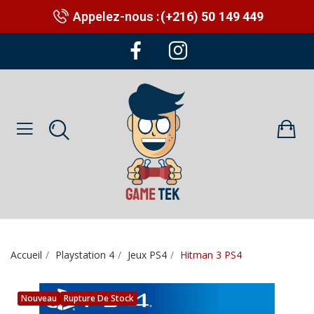
Appelez-nous :
(+216) 50 149 449
Accueil
Playstation 4
Jeux PS4
Hitman 3 PS4
Nouveau
Rupture De Stock