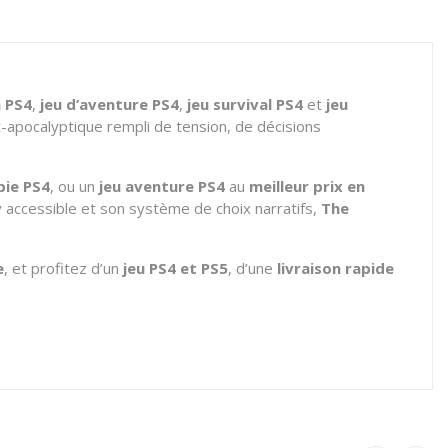
n PS4
,
jeu d’aventure PS4
,
jeu survival PS4
et
jeu
-apocalyptique rempli de tension, de décisions
bie PS4
, ou un
jeu aventure PS4
au
meilleur prix en
ay accessible et son système de choix narratifs,
The
e
, et profitez d’un
jeu PS4 et PS5
, d’une
livraison rapide