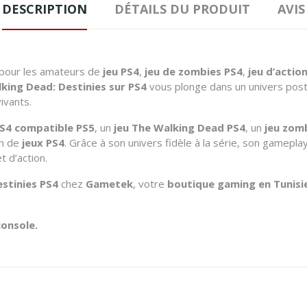
DESCRIPTION
DÉTAILS DU PRODUIT
AVIS
 pour les amateurs de
jeu PS4
,
jeu de zombies PS4
,
jeu d’actio
king Dead: Destinies sur PS4
vous plonge dans un univers post
ivants.
PS4 compatible PS5
, un
jeu The Walking Dead PS4
, un
jeu zom
on de
jeux PS4
. Grâce à son univers fidèle à la série, son gamepl
t d’action.
stinies PS4
chez
Gametek
, votre
boutique gaming en Tunisi
console.