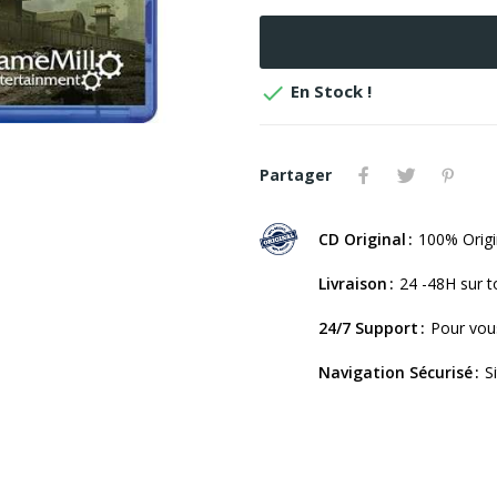

En Stock !
Partager
CD Original
100% Origi
Livraison
24 -48H sur t
24/7 Support
Pour vou
Navigation Sécurisé
S