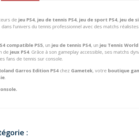
ateurs de
jeu PS4
,
jeu de tennis PS4
,
jeu de sport PS4
,
jeu de s
 dans l’univers du tennis professionnel avec des matchs réalist
PS4 compatible PS5
, un
jeu de tennis PS4
, un
jeu Tennis World
on de
jeux PS4
. Grâce à son gameplay accessible, ses matchs dyn
les fans de tennis sur console.
Roland Garros Edition PS4
chez
Gametek
, votre
boutique gam
sie
.
console.
égorie :