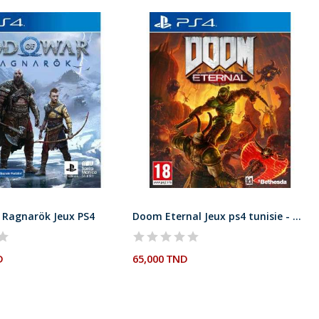
 Ragnarök Jeux PS4
Doom Eternal Jeux ps4 tunisie - Gametek
D
65,000 TND