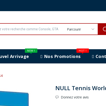
Parcourir
NEW !
HOT !
vel Arrivage
Nos Promotions
Cont
S4
NULL Tennis World
Donnez votre avis