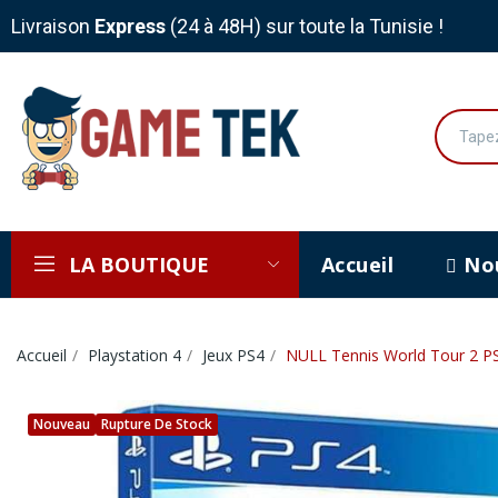
Livraison
Express
(24 à 48H) sur toute la Tunisie !
LA BOUTIQUE
Accueil
Nou
Accueil
Playstation 4
Jeux PS4
NULL Tennis World Tour 2 P
Nouveau
Rupture De Stock