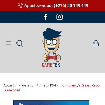
Appelez-nous :
(+216) 50 149 449
Accueil
Playstation 4
Jeux PS4
Tom Clancy's Ghost Recon
Breakpoint