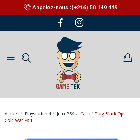
Appelez-nous :
(+216) 50 149 449
Accueil
Playstation 4
Jeux PS4
Call of Duty Black Ops
Cold War Ps4