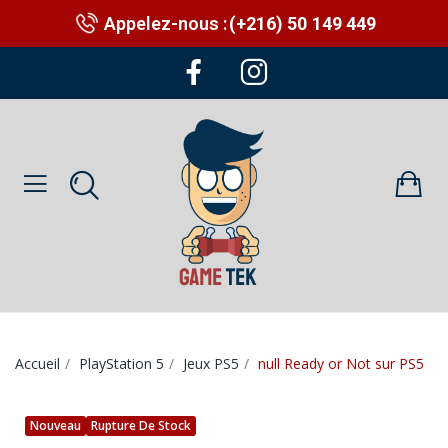
Appelez-nous :
(+216) 50 149 449
Accueil
PlayStation 5
Jeux PS5
null Ready or Not sur PS5
Nouveau
Rupture De Stock