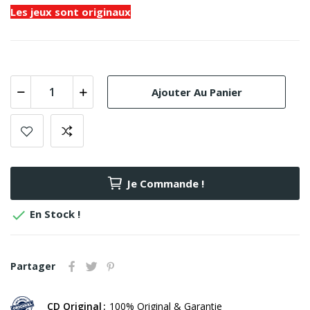
Les jeux sont originaux
Ajouter Au Panier
Je Commande !

En Stock !
Partager
CD Original
100% Original & Garantie