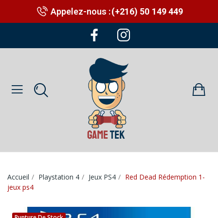
Appelez-nous :
(+216) 50 149 449
Accueil
Playstation 4
Jeux PS4
Red Dead Rédemption 1-
jeux ps4
Rupture De Stock