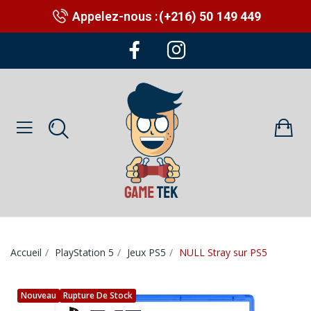
Appelez-nous :
(+216) 50 149 449
Accueil
PlayStation 5
Jeux PS5
NULL Stray sur PS5
Nouveau
Rupture De Stock