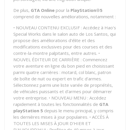
De plus,
GTA Online
pour la
PlayStation®5
comprend de nouvelles améliorations, notamment :
• NOUVEAU CONTENU EXCLUSIF : Accédez à Hao's
Special Works dans le salon auto de Los Santos, qui
propose des améliorations d'élite et des
modifications exclusives pour des courses et des
contre-la-montre palpitants, entre autres. •
NOUVEL ÉDITEUR DE CARRIÈRE : Commencez
votre aventure en ligne du bon pied en choisissant
parmi quatre carrières : motard, col blanc, patron
de boîte de nuit ou expert en trafic d'armes.
Sélectionnez parmi une liste variée de propriétés,
de véhicules puissants et d'armes pour démarrer
votre entreprise. • NOUVEAU MENU : Accédez
rapidement à toutes les fonctionnalités de
GTA
playStation 5
depuis le menu principal, y compris
les dernières mises à jour populaires. • ACCÈS À
TOUTES LES MISES À JOUR D'HIER ET
D'AUJOURD'HUI : Profitez de 40 mises à jour