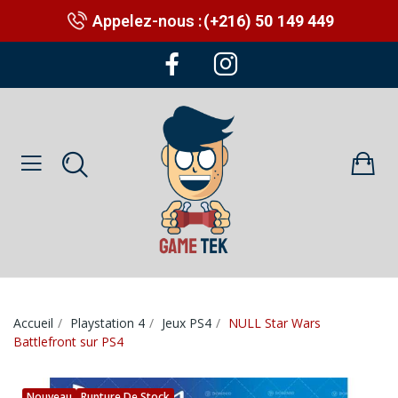
Appelez-nous :
(+216) 50 149 449
Accueil
Playstation 4
Jeux PS4
NULL Star Wars
Battlefront sur PS4
Nouveau
Rupture De Stock