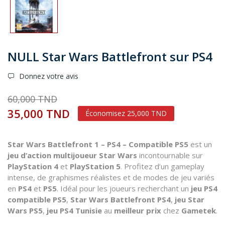
NULL Star Wars Battlefront sur PS4
Donnez votre avis
60,000 TND
35,000 TND
Économisez 25,000 TND
Star Wars Battlefront 1 – PS4 – Compatible PS5
est un
jeu d’action multijoueur Star Wars
incontournable sur
PlayStation 4
et
PlayStation 5
. Profitez d’un gameplay
intense, de graphismes réalistes et de modes de jeu variés
en
PS4
et
PS5
. Idéal pour les joueurs recherchant un
jeu PS4
compatible PS5
,
Star Wars Battlefront PS4
,
jeu Star
Wars PS5
,
jeu PS4 Tunisie
au
meilleur prix
chez
Gametek
.