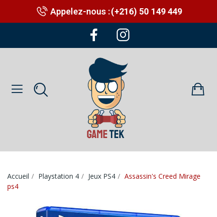
Appelez-nous :
(+216) 50 149 449
Accueil
Playstation 4
Jeux PS4
Assassin's Creed Mirage
ps4