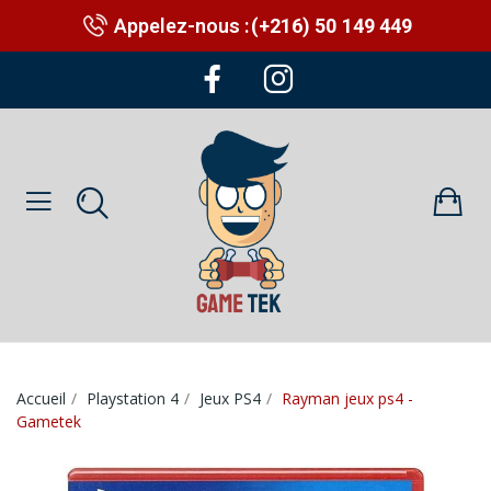
Appelez-nous :
(+216) 50 149 449
Accueil
Playstation 4
Jeux PS4
Rayman jeux ps4 -
Gametek